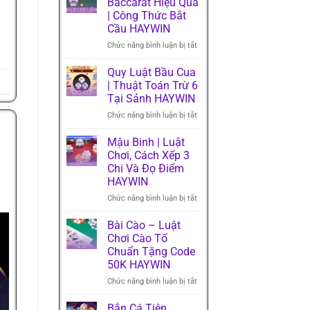
Baccarat Hiệu Quả
Mà
Đánh
| Công Thức Bắt
Tại
Giá
Cầu HAYWIN
HAYWIN
Sòng
Bạc
ở
Chức năng bình luận bị tắt
Hợp
Cách
Pháp
Chơi
Quy Luật Bầu Cua
Cùng
Baccarat
| Thuật Toán Trừ 6
HAYWIN
Hiệu
Tại Sảnh HAYWIN
Quả
ở
Chức năng bình luận bị tắt
|
Quy
Công
Luật
Thức
Mậu Binh | Luật
Bầu
Bắt
Chơi, Cách Xếp 3
Cua
Cầu
Chi Và Đọ Điểm
|
HAYWIN
HAYWIN
Thuật
Toán
ở
Chức năng bình luận bị tắt
Trừ
Mậu
6
Binh
Bài Cào – Luật
Tại
|
Chơi Cào Tố
Sảnh
Luật
Chuẩn Tặng Code
HAYWIN
Chơi,
50K HAYWIN
Cách
Xếp
ở
Chức năng bình luận bị tắt
3
Bài
Chi
Cào
Bắn Cá Tiên