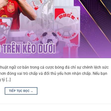
 thuật ngữ cơ bản trong cá cược bóng đá chỉ sự chênh lệch sức
hơn đóng vai trò chấp và đối thủ yếu hơn nhận chấp. Nếu bạn
 tỷ […]
TIẾP TỤC ĐỌC
→