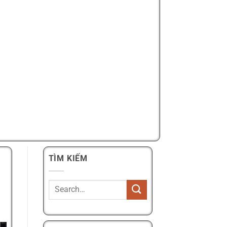
TÌM KIẾM