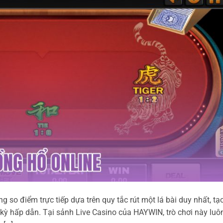
 so điểm trực tiếp dựa trên quy tắc rút một lá bài duy nhất, tạ
ỳ hấp dẫn. Tại sảnh Live Casino của HAYWIN, trò chơi này luô